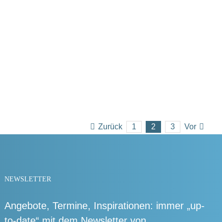
Zurück
1
2
3
Vor
NEWSLETTER
Angebote, Termine, Inspirationen: immer „up-
to-date“ mit dem Newsletter von