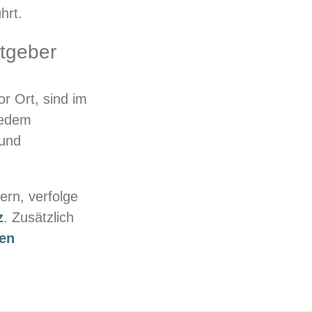
hrt.
itgeber
r Ort, sind im
jedem
 und
ern, verfolge
z
. Zusätzlich
en