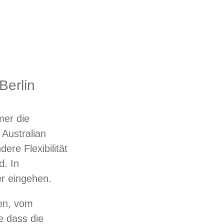
Berlin
mer die
Australian
ere Flexibilität
d. In
er eingehen.
nen, vom
e dass die